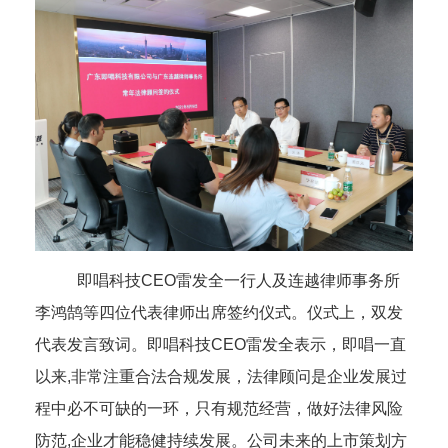
即唱科技
CEO
雷发全一行人及连越律师事务所
李鸿鹄等四位代表律师出席签约仪式。仪式上，双发
代表发言致词。即唱科技
CEO
雷发全表示，即唱
一直
以来
,
非常注重合法合规发展，
法律顾问是企业
发展过
程中必不可缺的
一环
，
只有
规范经营，
做好法律风险
防范
,
企业才能
稳健
持续发展
。
公司未来的上市策划方