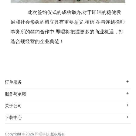
此次签约仪式的成功举办
,
对于
即唱
的稳健发
展和社会形象的树立具有重要意义
,
相信
,在与
连越律师
事务所
的签约合作中
,
即唱将把握更多的商业机遇，
打
造
合规经营的企业
典范
！
订单服务
服务与承诺
关于公司
下载中心
Copyright © 2026
即唱科技
版权所有